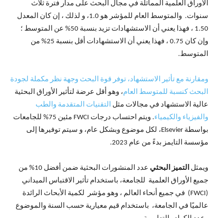
الأوراق العلمية المماثلة في مجال البحث على مدار فترة ثلاث
سنوات. والمتوسط ​​العام للمؤشر هو 1.0، و لذلك ، إن كان المعدل
1.50 ، فهذا يعني أن الاستشهادات تزيد بنسبة 50% عن المتوسط ؛
وإن كان 0.75 ، فهذا يعني أن الاستشهادات أقل بنسبة 25% من
المتوسط.
ومقارنة مع تأثير الاستشهاد، توفر قوة البحث وجهة نظر مكملة لجودة
البحث كنسبة للمتوسط العام
، وهو أقل عرضة لتأثير الأوراق البحثية
عالية الاستشهاد في مجالات مثل
التقنيات المتقدمة والطب
والفيزياء والكيمياء
. ويتم احتساب درجات FWCI مئين 75% للجامعات
بواسطة Elsevier، لكل موضوع وبشكل عام، و سيتم توفيرها إلى
مؤسسة التايمز بدءً من عام 2023.
ويمثل
التميز البحثي
عدد المنشورات البحثية ضمن أفضل 10% من
جميع الأوراق العلمية للجامعة، باستخدام تأثير الاقتباس الميداني
(FWCI) في جميع أنحاء العالم ، وهو مؤشر لكمية الأبحاث الرائدة
عالميًا في الجامعة، باستخدام قيم معيارية حسب السنة والموضوع