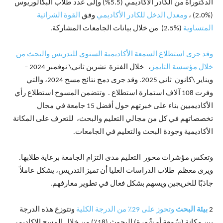
الدكتوراة من الكادر الأكاديمي (5.5%) وإلى عدد طلاب البكالوريوس
(%2.0) ،
ومعدل الدخل للكادر الأكاديمي
وفق
القوة الشرائية
المتساوية
(%2.5) من خلال بيانات الجامعات المشاركة.
وقد جرى استطلاع السمعة الأكاديمية السنوي للتدريس والبحث من
خلال مؤسسة التايمز
، خلال الفترة تشرين ثاني\ نوفمبر 2024 –
ويناير \كانون ثاني 2025. وقد جرى دمج نتائج مسح 2024، والتي
وفرت 108 آلاف استمارة استطلاع . وتتضمن المسوح استطلاع رأي
الأكاديميين بناء على خبرتهم حول أفضل 15 جامعة في مجال
تخصصاتهم في كل من مجالي التعليم والبحث، للتعرف على المكانة
الأكاديمية وجودة البحث والتعليم في الجامعات.
وتعكس مؤشرات محور التعليم مدى التزام الجامعة برعاية طلابها.
ويرى معظم طلاب الدراسات العليا أن تميز التدريس، يشكل عاملاً
جاذبًا للخريجين ويسهم بشكل فعال في تطوير معارفهم.
2
بيئة البحث
وتحوز على 29٪ من الدرجة الكلية
وتتوزع هذه الدرجة
بين مكانة (سُمعة أو شٌهرة) البحوث (18٪) من خلال المسح الاكاديمي