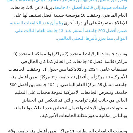
وتعزز دور الصين باقترابها من المراكز العشرة الأولى، بانضمام خمس
جامعات صينية إلى قائمة أفضل ٤٠ جامعة
، بزيادة عن ثلاث جامعات
العام الماضي، وحققت 18 مؤسسة صينية أفضل تصنيف لها على
الإطلاق، متفوقةً على أي دولة أخرى
رغم أن عدد الجامعات الصينية
ضمن أفضل 200 جامعة، أستقر عند 13 جامعة للعام الثالث على
التوالي مما يعزز تأثيرها البحثي العالمي.
وتسود جامعات الولايات المتحدة (7 مراكز) والمملكة المتحدة (3
مراكز) قائمة أفضل 10 جامعات في العالم كما كان الحال في
تصنيفات عامي 2024 و 2025 كما يبين جدول 1. وحققت الجامعات
الأميركية 13 مركزاً بين أفضل 20 جامعة و35 مركزًا ضمن أفضل مئة
جامعة، مقابل 38 مركزًا العام الماضي، و 102 جامعة بين أفضل 500
جامعة. وتتعرض الجامعات الأميركية لموجة هجمات على التعليم
العالي من جانب إدارة ترامب، والتي قد تنعكس في انخفاض
مستويات تمويل الأبحاث واحتمال انخفاض عدد الطلاب والعلماء،
وبالتالي إمكانية تدهور مكانة الجامعات الأميركية .
وحققت الجامعات البريطانية 11 مراكز ضمن أفضل مئة جامعة، و48