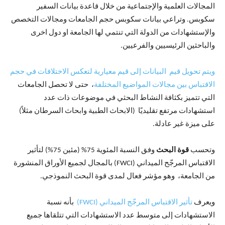
المجالات العلمية والإجتماعية من خلال قاعدة بيانات السفير
سكوبس. وتراعي بيانات سكوبس حجم الجامعات ومجالات التخصص
والإستشهادات من الدولة التي تنتمي لها الجامعة او دول اخرى
والباحثين الرئيسيين والفرعيين.
ويتم تحويل قيم البيانات إلى قيم معيارية لتعكس الاختلافات في حجم
الاقتباس بين مجالات المواضيع المختلفة
، حتى لا تحصل الجامعات
التي تتميز بكثافة النشاط البحثي في ​​موضوعات ذات عدد
استشهادات مرتفع تقليديًا (الابحاث الطبية وابحاث السرطان مثلاً)
على ميزة غير عادلة.
وتحسب
قوة البحث
وفق النسبة المئوية 75% (مئين 75%) لتأثير
الاقتباس المرجّح الميداني (FWCI) بالمجال لجميع الأوراق المنشورة
من الجامعة، وهو مؤشر فعال لمدى قوة البحث النموذجي.
ويعرف
تأثير الاقتباس المرجّح الميداني (FWCI)
بأنه نسبة
الاستشهادات إلى متوسط ​​عدد الاستشهادات التي تتلقاها جميع