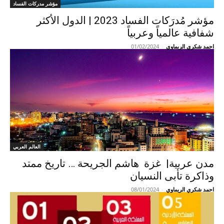
مؤشر مدركات الفساد
مؤشر مُدرَكات الفساد 2023 | الدول الأكثر
شفافية عالمياً وعربياً
احمد شكري الريماوي
-
01/02/2024
العالم العربي
مدن عربية| غزة هاشم الجريحة … تاريخ ممتد
وذاكرة تأبى النسيان
احمد شكري الريماوي
-
08/01/2024