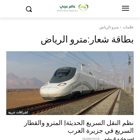
علامات
مترو الرياض
بطاقة شعار:
مترو الرياض
اشراقات عربية
نظم النقل السريع الحديثة| المترو والقطار
السريع في جزيرة العرب
احمد شكري الريماوي
-
26/09/2018