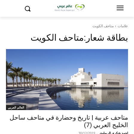
علامات
متاحف الكويت
بطاقة شعار:
متاحف الكويت
العالم العربي
متاحف عربية | تاريخ وحضارة في متاحف ساحل
الخليج العربي (7)
احمد شكري الريماوي
-
30/12/2019