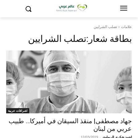
علامات
تصلب الشرايين
بطاقة شعار:
تصلب الشرايين
اشراقات عربية
جهاد مصطفى| منقذ السيقان في أميركا… طبيب
عربي من لبنان
احمد شكري الريماوي
-
12/03/2019