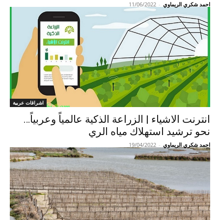
احمد شكري الريماوي
-
11/06/2022
اشراقات عربية
انترنت الاشياء | الزراعة الذكية عالمياً وعربياً…
نحو ترشيد استهلاك مياه الري
احمد شكري الريماوي
-
19/04/2022