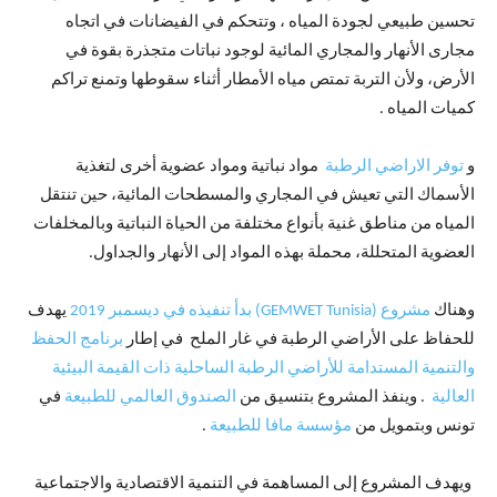
تحسين طبيعي لجودة المياه ، وتتحكم في الفيضانات في اتجاه
مجارى الأنهار والمجاري المائية لوجود نباتات متجذرة بقوة في
الأرض، ولأن التربة تمتص مياه الأمطار أثناء سقوطها وتمنع تراكم
كميات المياه .
و
توفر الاراضي الرطبة
مواد نباتية ومواد عضوية أخرى لتغذية
الأسماك التي تعيش في المجاري والمسطحات المائية، حين تنتقل
المياه من مناطق غنية بأنواع مختلفة من الحياة النباتية وبالمخلفات
العضوية المتحللة، محملة بهذه المواد إلى الأنهار والجداول.
وهناك
مشروع (GEMWET Tunisia) بدأ تنفيذه في ديسمبر 2019
يهدف
للحفاظ على الأراضي الرطبة في غار الملح في إطار
برنامج الحفظ
والتنمية المستدامة للأراضي الرطبة الساحلية ذات القيمة البيئية
العالية
. وينفذ المشروع بتنسيق من
الصندوق العالمي للطبيعة
في
تونس وبتمويل من
مؤسسة مافا للطبيعة
.
ويهدف المشروع إلى المساهمة في التنمية الاقتصادية والاجتماعية