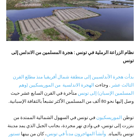
نظام
الزراعة الرملية في تونس : هجرة المسلمين من الاندلس إلى
تونس
بدأت هجرة الأندلسيبن إلى منطقة شمال أفريقيا منذ مطلع القرن
الثالث عشر
. وجاءت
الهجرة الاندلسية من الموريسكيين (وهم
المسلمين الإسبان) إلى تونس
متأخرة في القرن السابع عشر حيث
وصل إليها نحو 80 ألف من المسلمين الأكثر تشبعاً بالثقافة الإسبانية.
توطن
الموريسكيون
في تونس في السهول الشمالية الممتدة من
بنزرت إلى تونس، في وادي نهر مجردة، بجانب الجبل الذي يمد مدينة
تونس بالمياه.
وأنشأ المهاجرون مدناً في تونس
، كان من بينها
تستور