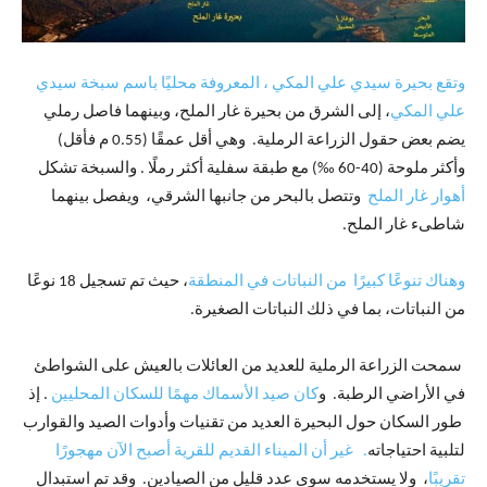
وتقع بحيرة سيدي علي المكي ، المعروفة محليًا باسم سبخة سيدي
علي المكي
، إلى الشرق من بحيرة غار الملح، وبينهما فاصل رملي
يضم بعض حقول الزراعة الرملية. وهي أقل عمقًا (0.55 م فأقل)
وأكثر ملوحة (40-60 ‰) مع طبقة سفلية أكثر رملًا . والسبخة تشكل
أهوار غار الملح
وتتصل بالبحر من جانبها الشرقي، ويفصل بينهما
شاطىء غار الملح.
وهناك تنوعًا كبيرًا من النباتات في المنطقة
، حيث تم تسجيل 18 نوعًا
من النباتات، بما في ذلك النباتات الصغيرة.
سمحت الزراعة الرملية للعديد من العائلات بالعيش على الشواطئ
في الأراضي الرطبة. و
كان صيد الأسماك مهمًا للسكان المحليين
. إذ
طور السكان حول البحيرة العديد من تقنيات وأدوات الصيد والقوارب
لتلبية احتياجاته
. غير أن الميناء القديم للقرية أصبح الآن مهجورًا
تقريبًا
، ولا يستخدمه سوى عدد قليل من الصيادين. وقد تم استبدال