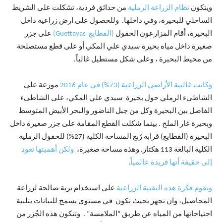
ويتكون
نظام الزراعة الرملية
من حدائق فردية، تشكلت على الشريط
الساحلي للبحيرة، وفي داخلها. وللحصول على ارض زراعية داخل
البحيرة، أقام المزارعون الحقول
(القطايع Guettayas)
على جزر
صغيرة داخل مياه بحيرة سيدي علي المكي أو على قطع مستصلحة
من محيط البحيرة ، وعلى شكل مستطيل غالباً.
وكانت غالبية الأراضي الزراعية (73%) في عام 2016
موزعة على
الشاطىء الرملي حول بحيرة سيدي علي المكي، على الشاطىء
الفاصل بين البحيرة وكل من جبل الناضور والبحر الأبيض المتوسط
وبحيرة غار الملح . بينما شكلت القطع المقامة على جزر صغيرة داخل
البحيرة (القطايع) قرابة رُبع المساحة الكلية (27%) للحقول الرملية
الكلية البالغة 113 هكتار. وهذه مساحة صغيرة،
ولكن أهميتها تعود
إلى حقيقة أنها فريدة عالمياً
.
وتقوم فكرة هذه التقنية الزراعية
على استخدام تربة صالحة لزراعة
المحاصيل، وان تجهز بحيث تكون في مستوى يسمح للنباتات بتلبية
احتياجاتها من المياه عن طريق “الملامسة” . وتتكون هذه الجُزر من