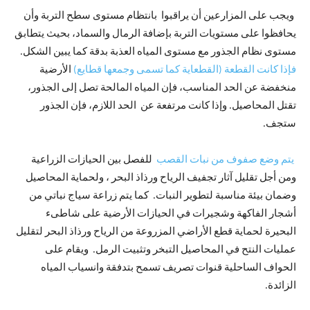
ويجب على المزارعين أن يراقبوا بانتظام مستوى سطح التربة وأن
يحافظوا على مستويات التربة بإضافة الرمال والسماد، بحيث يتطابق
مستوى نظام الجذور مع مستوى المياه العذبة بدقة كما يبين الشكل.
فإذا كانت القطعة (القطعاية كما تسمى وجمعها قطايع)
الأرضية
منخفضة عن الحد المناسب، فإن المياه المالحة تصل إلى الجذور،
تقتل المحاصيل. وإذا كانت مرتفعة عن الحد اللازم، فإن الجذور
ستجف.
يتم وضع صفوف من نبات القصب
للفصل بين الحيازات الزراعية
ومن أجل تقليل آثار تجفيف الرياح ورذاذ البحر ، ولحماية المحاصيل
وضمان بيئة مناسبة لتطوير النبات. كما يتم زراعة سياج نباتي من
أشجار الفاكهة وشجيرات في الحيازات الأرضية على شاطىء
البحيرة لحماية قطع الأراضي المزروعة من الرياح ورذاذ البحر لتقليل
عمليات النتح في المحاصيل التبخر وتثبيت الرمل. ويقام على
الحواف الساحلية قنوات تصريف تسمح بتدفقة وانسياب المياه
الزائدة.