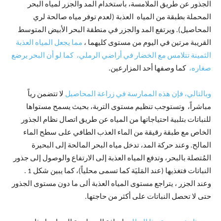
الجذور عن طريق الملامسة، باستخدام المد والجزر لمياه البحر
المحملة بطبقة من المياه العذبة (لعدم توفر مياه صالحة لري
المحاصيل). ويرتفع المد والجزر في منطقة البحر الأبيض المتوسط ​​
القريبة مرتين في اليوم من مستوى كليهما ،
مما يجعل المياه العذبة
الثمينة تتلامس مع الخضار في أراضي الرملي،
كما لو أن البحر يرضع
صغاره،
كما وصفها أحد المزارعين.
وبالتالي، فإن هذه الممارسة في زراعة المحاصيل
لا تتضمن رياً
مباشراً، وتستوجب تنظيم مستوى التربة، بحيث يسمح مستواها
للنباتات بتلبية احتياجاتها من المياه عن طريق اتصال نظام الجذور
الخاص مع طبقة رقيقة من الماء العذب الطافي على سطح الماء
المالح. وعند حركة المد، تدخل مياه البحر المالحة إلى البحيرة
المُتصلة بالبحر، وتدفع المياه العذبة إلى الارتفاع والوصول إلى جذور
النباتات فتغذيها (عند المَليَة كما تسمى محلياً)، كما يبين شكل 1 .
وعند الجزر ، يتراجع مستوى المياه العذبة ألى ما دون مستوى الجذور
حتى لا تحصل النباتات على أكثر من حاجتها.