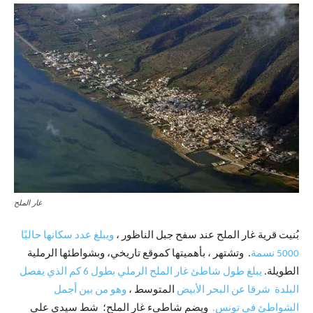
غار الملح
بُنيت قرية غار الملح عند سفح جبل الناظور ،
ويبلغ عدد سكانها حاليًا
5000 نسمة
. وتشتهر ، بأهميتها كموقع تاريخي، وبشواطئها الرملية
الطويلة.
يبلغ طول شاطئ غار الملح الرملي بطول 6 كم الذي يفصل
البلدة شرقا عن البحر الأبيض
المتوسط ،
وهو من بين أجمل
الشواطئ في تونس.
ويضم شاطىء غار الملح؛ شط سيدي علي