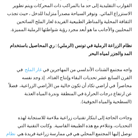
القوارب التقليدية إلى حد ما بالمراكب ذات المحركات ويتم تطوير
الاستزراع المائي. وتوفر السياحة مصدراً متزايدا للدخل ، حيث تجذب
الثقافة المحلية والمناظر الطبيعية الفريدة لغار الملح السائحين
المحليين والأجانب ما هو أبعد مجرد رؤية شواطئها الرملية المميزة.
نظام الزراعة الرملية في تونس (الرملي) : ري المحاصيل باستخدام
المد والجزر لمياه البحر
واجه مجتمع الشتات الأندلسي من المهاجرين في
غار الملح
في
القرن السابع عشر تحديات البقاء وإنتاج الغذاء، إذ وجد نفسه
محاصراً في أراضي تكاد أن تكون خالية من الأراضي الزراعية، فضلاً
عن ارتفاع درجات الحرارة في المنطقة وندرة المياه العذبة
(السطحية والمياه الجوفية).
وجاءت الحاجة إلى ابتكار تقنيات زراعية ملاءمة للاستجابة لهذه
التحديات، وتتلاءم مع هذه الطبيعة القاسية. وكانت التقنية التي
توصل إليها المجتمع المحلي هي في ممارسة زراعية فريدة هي
نظام