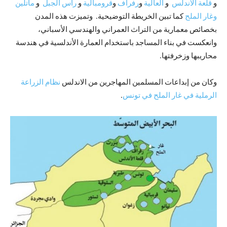
و
قلعة الأندلس
و
العالية
و
رفراف
و
قرومبالية
و
رأس الجبل
و
ماتلين
وغار الملح
كما تبين الخريطة التوضيحية. وتميزت هذه المدن
بخصائص معمارية من التراث العمراني والهندسي الأسباني،
وانعكست في بناء المساجد باستخدام العمارة الأندلسية في هندسة
محاريبها وزخرفتها.
وكان من إبداعات المسلمين المهاجرين من الاندلس
نظام الزراعة
الرملية في غار الملح في تونس
.