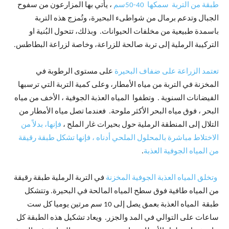
طبقة من التربة سمكها 40-50سم
، يأتي بها المزارعون من سفوح
الجبال وتدعم برمال من شواطىء البحيرة، وتُمزج هذه التربة
باسمدة طبيعية من مخلفات الحيوانات. وبذلك، تتحول البُنية او
التركيبة الرملية إلى تربة صالحة للزراعة، وخاصة لزراعة البطاطس.
تعتمد الزراعة على ضفاف البحيرة
على مستوى الرطوبة في
المخزنة في التربة من مياه الأمطار، وعلى كمية التربة التي ترسبها
الفيضانات السنوية . وتطفوا المياه العذبة الجوفية ، الأخف من مياه
البحر ، فوق مياه البحر الأكثر ملوحة. فعندما تصل مياه الأمطار من
التلال إلى المنطقة الرملية حول بحيرات غار الملح ،
فإنها، بدلاً من
الاختلاط مباشرة بالمحلول الملحي أدناه ، فإنها تشكل طبقة رقيقة
من المياه الجوفية العذبة
.
وتخلق المياه العذبة الجوفية المخزنة
في التربة الرملية طبقة رقيقة
من المياه طافية فوق سطح المياه المالحة في البحيرة. وتتشكل
طبقة المياه العذبة بعمق يصل إلى 10 سم مرتين يوميا كل ست
ساعات على التوالي في المد والجزر. ويعاد تشكيل هذه الطبقة كل