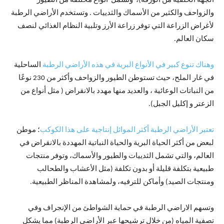
الجهة الخلفية من الورقة)، وتشمل أنواع مختلفة من الطيور
والزواحف والكثير من الأسماك والثدييات . وتستخدم الأراضي الرطبة
لأغراض الزراعة التي توفر زراعة الأرز وتلبية النظام الغذائي لنصف
سكان العالم.
وهناك تنوع كبير في الأنواع البرية في هذه الأراضي الرطبة
الساحلية
في غار الملح، حيث تستوطن الطيور والزواحف وأكثر من 230 نوعًا
من النباتات الوعائية ، والعديد منها مهدد بالانقراض ( مثل أنواع من
الزعتر و إكليل الجبل).
تعتبر الأراضي الرطبة أكثر الموائل إنتاجية على هذا الكوكب
؛ موطن
لبعض من أكثر الحياة البرية والحياة النباتية المهددة بالانقراض في
العالم، والتي تشمل الثدييات والطيور والأسماك، وتوفر منتجات
طبيعية بتكلفة قليلة أو بدون تكلفة (مثل الأعشاب والطحالب
ومنتجات الصيد) وأماكن للترفيه، ولمشاهدة المناظر الطبيعية.
وتسهم الاراضي الرطبة في حماية الشواطئ من الإنجراف وفي
تصفية المياه (من خلال ترشيحها عبر الأراضي الرطبة) مما يشكل