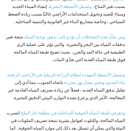
بسبب تغير المناخ.
وتشمل الأنشطة البشرية
إنشاء الميناء الجديد
وميناء للصيد وتحويل استخدامات الأراضي غالبًا بسبب زيادة الضغط
السياحي ، وخاصة مشاريع البناء غير القانونية والتنمية الساحلية.
ومن شأن هذه النشاطات أن تؤدي إلى تدهور نوعية المياه
نتيجة تغير
تدفقات المياه بين البحر والبحيرة، والتي تؤثر على عملية الري
الطبيعية في حالة المد والجزر، بحيث تصبح طبقة المياه المالحة
فوق طبقة المياه العذبة التي تغذّي النبات.
وتشمل الأنشطة المهددة لنظام الزراعة الرملية في الأراضي الرطبة،
بناء السدود وتغيير مسار نهر مجردة
باتجاه الجنوب، مما أدي إلى
تقليل تدفق المياه العذبة ، فضلاً عن زيادة تصريف المياه العادمة غير
المعالجة، الأمر الذي يزعزع بشدة التوازن البيئي الدقيق للبحيرة.
وتتعرض طبقة المياه الجوفية الساحلية في منطقة غار الملح
لتسرب
المياه المالحة، وللتلوث لعوامل بشرية نتيجة تصريف الملوثات في
البيئة والتي يمكن أن تتسلل بعد ذلك إلى موارد المياه الجوفية. كما