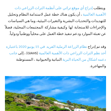
ويتطلب
إدراج أي موقع تراثي على أنظمة التراث الزراعي ذات
الأهمية العالمية
، أن يكون هناك خطة عمل لاستدامة النظام وتحليل
للتهديدات والتحديات البشرية والتغيرات البيئية، وما هي السياسات
والإجراءات للاستجابة لها وكيفية مشاركة المجتمعات المحلية، فضلاً
عن تعبئة الموارد ودعم تنفيذ خطة العمل على محلياً ووطنياً ودولياً.
وقد تم إدراج
نظام الزراعة الرملية الفريد في 15 يونيو 2020 باعتباره
أحد نظم التراث الزراعي ذات الأهمية العالمية
(GIAHS) ، إلى
جانب
دعمه اشكال من الحياة البرية
النباتية والحيوانية ، المستوطنة
والمهاجرة.