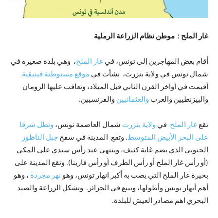
غار الملح : موطن نظام الزراعة الرملية
أقام بعض المهاجرين إلى تونس، في
غار الملح
، وهي بلدة صغيرة في
شمال تونس في ولاية بنزرت، نشأت في
موقع مستوطنة فينيقية
أقيمت في أواخر القرن الثاني قبل الميلاد، وتعاقب عليها الرومان
والبيزنطيين والعرب
والعثمانيين
والفرنسيين.
تقع
غار الملح
في
ولاية بنزرت
شمال العاصمة تونس،
وتطل شرقا
على البحر الأبيض المتوسط
. وتقع المدينة في سفح
جبل الناظور
الجنوبي الذي يضم غابة كثيف، وينتهي عند رأس سيدي علي المكي
(أو رأس غار الملح أو رأس الطرف أو رأس فارينا). وتقع المدينة على
بحيرة غار الملح التي يصب به أكبر انهار تونس، وهو
نهر مجردة
، وهو
أهم أنهار تونس وأطولها، وينبع في الجزائر. وتشكل الزراعة والصيد
البحري اهم مصادر العيش للبلدة.