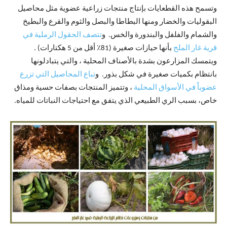
وتسمح هذه القطعايات بإنتاج منتجات زراعية عضوية مثل محاصيل
البقوليات والخضار ومنها البطاطا والبصل والثوم والقرع والبطيخ
والشمام والفلفل والبندورة والخس. و
تتصف الحقول الرملية في
قرية غار الملح
بأنها حيازات صغيرة (81٪ أقل من 5 هكتارات) .
ويتمسك المزارعون بشدة بالأصناف المحلية ، والتي يتبادلونها
بانتظام بكميات صغيرة في شكل بذور. و
تباع المحاصيل التي تزرع
عضوياً في الأسواق المحلية
، وتتميز المنتجات بصفات حسية ومذاق
خاص، بسبب الري الطبيعي الذي يتفق مع احتياجات النباتات للمياه.