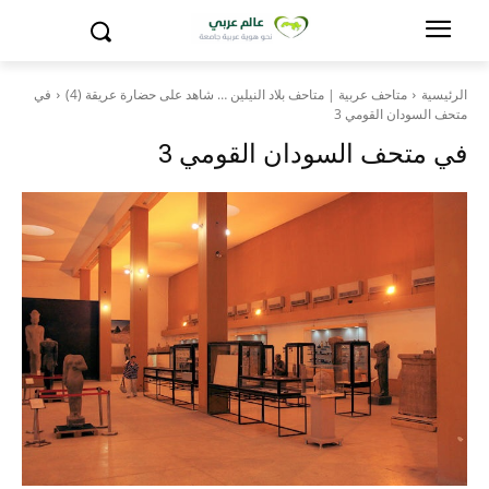
الرئيسية
متاحف عربية | متاحف بلاد النيلين … شاهد على حضارة عريقة (4)
في
متحف السودان القومي 3
في متحف السودان القومي 3