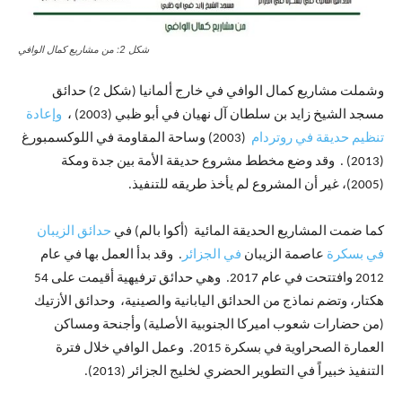
شكل 2: من مشاريع كمال الوافي
وشملت مشاريع كمال الوافي في خارج ألمانيا (شكل 2) حدائق
مسجد الشيخ زايد بن سلطان آل نهيان في أبو ظبي (2003) ،
وإعادة
تنظيم حديقة في روتردام
(2003) وساحة المقاومة في اللوكسمبورغ
(2013) . وقد وضع مخطط مشروع حديقة الأمة بين جدة ومكة
(2005)، غير أن المشروع لم يأخذ طريقه للتنفيذ.
كما ضمت المشاريع الحديقة المائية (أكوا بالم) في
حدائق الزيبان
في بسكرة
عاصمة الزيبان
في الجزائر
. وقد بدأ العمل بها في عام
2012 وافتتحت في عام 2017. وهي حدائق ترفيهية أقيمت على 54
هكتار، وتضم نماذج من الحدائق اليابانية والصينية، وحدائق الأزتيك
(من حضارات شعوب اميركا الجنوبية الأصلية) وأجنحة ومساكن
العمارة الصحراوية في بسكرة 2015. وعمل الوافي خلال فترة
التنفيذ خبيراً في التطوير الحضري لخليج الجزائر (2013).