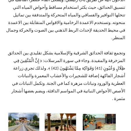
الدخول اليه عن طريق باب رئيسي. ويشكل الماء عنصراً اساسياً في
تنسيق الحدائق، حيث يكثر استخدام مساقط وأحواض المياه التي
تتخلها النوافير والفساقي والمياه المتحركة والمتدفقة بين تماثيل
منحوته. وتستخدم الاعمدة الرخامية والاقواس المتقابلة بين الاعمدة
في محيط الحديقة لإحداث الربط الذهني بين الصوت والحركة وجمال
المنظر.
وتجمع ثقافة الحدائق الشرقية والإسلامية بشكل تقليدي بين الحدائق
المزخرفة والمفيدة. وجاء في سورة المرسلات: ﴿ إِنَّ الْمُتَّقِينَ فِي
ظِلَالٍ وَعُيُونٍ (41) وَفَوَاكِهَ مِمَّا يَشْتَهُونَ (42) ﴾. ولذلك تجري زراعة
أشجار الفاكهة إضافة للشجيرات والأعشاب المعمرة والنباتات
العطرية والورود ونباتات مزهرة كما في الجنة. وتكمل النباتات في
الأصص الأحواض النباتية في المواسم الدافئة، ويضم بعضها أشجار
مثمرة .