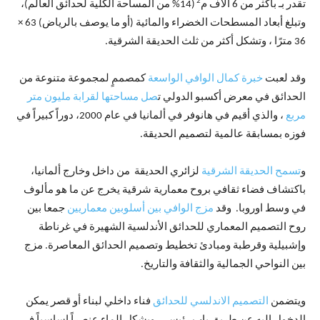
2
تقدر بـ بأكثر من 6 آلاف م
(14% من المساحة الكلية لحدائق العالم)،
وتبلغ أبعاد المسطحات الخضراء والمائية (أو ما يوصف بالرياض) 63 ×
36 مترًا ، وتشكل أكثر من ثلث الحديقة الشرقية.
وقد لعبت
خبرة كمال الوافي الواسعة
كمصممٍ لمجموعة متنوعة من
الحدائق في معرض أكسبو الدولي ت
صل مساحتها لقرابة مليون متر
مربع
، والذي أقيم في هانوفر في ألمانيا في عام 2000، دوراً كبيراً في
فوزه بمسابقة عالمية لتصميم الحديقة.
و
تسمح الحديقة الشرقية
لزائري الحديقة من داخل وخارج ألمانيا،
باكتشاف فضاء ثقافي بروح معمارية شرقية يخرج عن ما هو مألوف
في وسط اوروبا. وقد
مزج الوافي بين أسلوبين معماريين
جمعا بين
روح التصميم المعماري للحدائق الأندلسية الشهيرة في غرناطة
وإشبيلية وقرطبة ومبادئ تخطيط وتصميم الحدائق المعاصرة. مزج
بين النواحي الجمالية والثقافة والتاريخ.
ويتضمن
التصميم الاندلسي للحدائق
فناء داخلي لبناء أو قصر يمكن