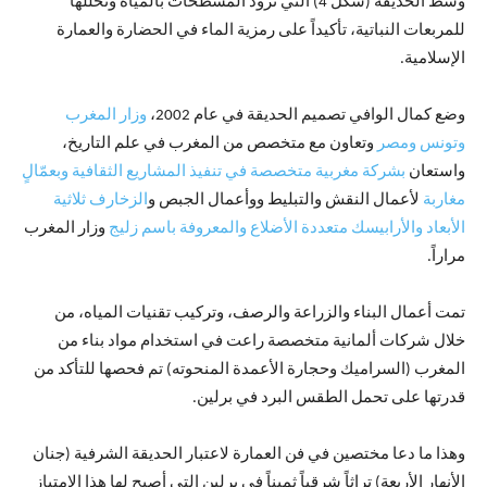
وسط الحديقة (شكل 4) التي تزود المسطحات بالمياه وتخللها
للمربعات النباتية، تأكيداً على رمزية الماء في الحضارة والعمارة
الإسلامية.
وضع كمال الوافي تصميم الحديقة في عام 2002،
وزار المغرب
وتونس ومصر
وتعاون مع متخصص من المغرب في علم التاريخ،
واستعان
بشركة مغربية متخصصة في تنفيذ المشاريع الثقافية وبعمّالٍ
مغاربة
لأعمال النقش والتبليط ووأعمال الجبص و
الزخارف ثلاثية
الأبعاد والأرابيسك متعددة الأضلاع والمعروفة باسم زليج
وزار المغرب
مراراً.
تمت أعمال البناء والزراعة والرصف، وتركيب تقنيات المياه، من
خلال شركات ألمانية متخصصة راعت في استخدام مواد بناء من
المغرب (السراميك وحجارة الأعمدة المنحوته) تم فحصها للتأكد من
قدرتها على تحمل الطقس البرد في برلين.
وهذا ما دعا مختصين في فن العمارة لاعتبار الحديقة الشرفية (جنان
الأنهار الأربعة) تراثاً شرقياً ثميناً في برلين التي أصبح لها هذا الامتياز