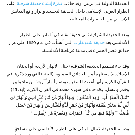
الحديقة الدولية في برلين. وقد جاءت
فكرة إنشاء حديقة شرقية
على
الطراز العربي الإسلامي داخل الحديقة لتجسيد وإبراز واقع التعايش
الإنساني بين الحضارات المختلفة.
وتعد الحديقة الشرقية ثاني حديقة تقام في ألمانيا على الطراز
الأندلسي بعد
حديقة شتوتغارت
التي أنشأت في عام 1850 على غرار
حدائق قصر الحمراء في مدينة غرناطة الأندلسية.
وقد جاء تصميم الحديقة الشرقية (جنان الأنهار الأربعة أو الجنان
الإسلامية) مستلهماً من الحدائق السماوية (الجنة) التي ورد ذكرها في
القرآن الكريم وأنها أعدت للمتقين، وتضم أنهاراً أربعة من ماء ولبن
وخمر وعسل. وقد جاء في سورة محمد في القرآن الكريم (آية: 15)
“مَّثَلُ الْجَنَّةِ الَّتِي وُعِدَ الْمُتَّقُونَ ۖ فِيهَا أَنْهَارٌ مِّن مَّاءٍ غَيْرِ آسِنٍ وَأَنْهَارٌ مِّن
لَّبَنٍ لَّمْ يَتَغَيَّرْ طَعْمُهُ وَأَنْهَارٌ مِّنْ خَمْرٍ لَّذَّةٍ لِّلشَّارِبِينَ وَأَنْهَارٌ مِّنْ عَسَلٍ
مُّصَفًّى ۖ وَلَهُمْ فِيهَا مِن كُلِّ الثَّمَرَاتِ وَمَغْفِرَةٌ مِّن رَّبِّهِمْ … .”
وصمم الحديقة كمال الوافي على الطراز الأندلسي على مساحةٍ