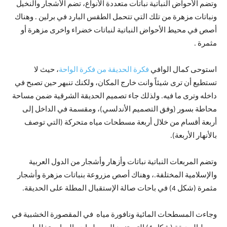
وتضم الأحواض النباتية نباتات متعددة الأنواع، تضم الأشجار والنخيل
ونباتات مزهرة من تلك التي تتحمل الطقس البارد في برلين . وهناك
أصص في محيط الأحواض النباتية لنباتات خضراء واخرى مزهرة أو
مثمرة .
استوحى كمال الوافي
فكرة الحديقة من فكرة الواحة
، حيث لا
تستطيع أن ترى شيئاً وانت خارج المكان، ولكنك تنبهر حين تصبح في
داخله وترى ما فيه. ولذلك جاء تصميم الحديقة الشرقية ضمن مساحة
محاطة بسور (وفق التصميم الأندلسي)، ومقسمة في الداخل إلى
أربعة أقسام من خلال أربعة مسطحات مياه متحركة (التي توصف
بالأنهار الأربعة).
وتضم المربعات النباتية نباتات وأزهار وأشجار من الدول العربية
والإسلامية المختلفة.، وهناك أصص مزروعة بنباتات مزهرة وأشجار
مثمرة (شكل 4) في باحات صالة الإستقبال المطلة على الحديقة.
وجاءت المسطحات المائية ونافورة مياه في المقصورة الخشبية في