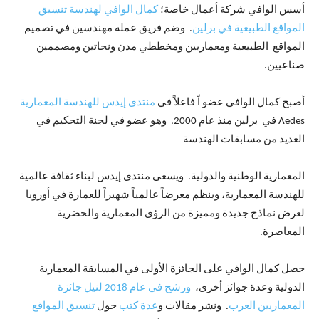
أسس الوافي شركة أعمال خاصة؛
كمال الوافي لهندسة تنسيق
المواقع الطبيعية في برلين
. وضم فريق عمله مهندسين في تصميم
المواقع الطبيعية ومعماريين ومخططي مدن ونحاتين ومصممين
صناعيين.
أصبح كمال الوافي عضو اً فاعلاً في
منتدى إيدس للهندسة المعمارية
Aedes في برلين منذ عام 2000. وهو عضو في لجنة التحكيم في
العديد من مسابقات الهندسة
المعمارية الوطنية والدولية. ويسعى منتدى إيدس لبناء ثقافة عالمية
للهندسة المعمارية، وينظم معرضاً عالمياً شهيراً للعمارة في أوروبا
لعرض نماذج جديدة ومميزة من الرؤى المعمارية والحضرية
المعاصرة.
حصل كمال الوافي على الجائزة الأولى في المسابقة المعمارية
الدولية وعدة جوائز أخرى،
ورشح في عام 2018 لنيل جائزة
المعماريين العرب
. ونشر مقالات و
عدة كتب
حول
تنسيق المواقع