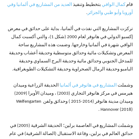
قام
كمال الوافي
بتخطيط وتنفيذ
العديد من المشاريع في ألمانيا وفي
أوروبا وأبو ظبي والجزائر
.
تركزت المشاريع التي نفذت في ألمانيا، بداية على حدائق في معرض
إكسبو الدولي في هانوفر لعام 2000 (شكل 1)، والتي أكسبت كمال
الوافي شهرة في ألمانيا وخارجها. وضمت هذه المشاريع ساحة
المعرض وتشكيلات مائية وحدائق متوسطية وحديقة أعشاب وحديقة
للمدخل الجنوبي وحدائق مائية وحديقة البرج السماوي وحديقة
البامبو وحديقة الرمال الصحراوية وحديقة التشكيلات الطوبغرافية.
وشملت
المشاريع في هانوفر في ألمانيا
الحديقة الزراعية وميدان
هيرمس في مركز هانوفر التجاري (2003) ، وميدان الأوبرا (2009)
وميدان مدينة هانوفر (2014-2015 ) وحدائق ولفن Welfengarten
Hannover (2018) .
وشملت المشاريع في العاصمة برلين؛ الحديقة الشرقية (2005) في
حدائق العالم في برلين، وقاعة الاستقبال (الصالة الشرقية) في عام