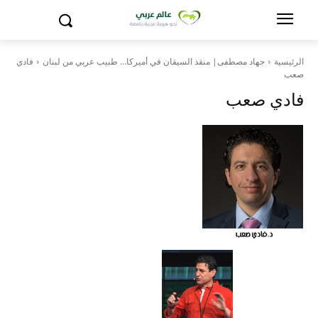
الرئيسية
جهاد مصطفى| منقذ السيقان في أميركا… طبيب عربي من لبنان
فادي
صعب
فادي صعب