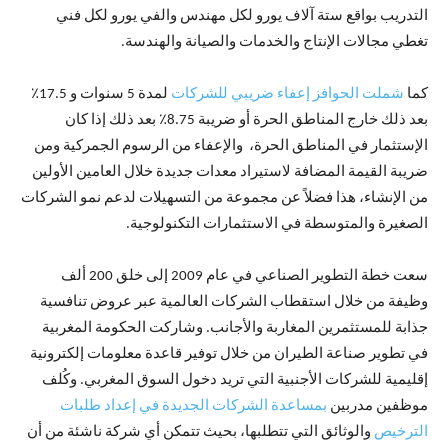
التدريب بواقع ستة آلاف يورو لكل مهندس والفي يورو لكل فني
تغطي مجالات الإنتاج والخدمات والصيانة والهندسة.
كما
شملت الحوافز إعفاء ضريبي للشركات
لمدة 5 سنوات و 17.5٪
بعد ذلك خارج المناطق الحرة أو ضريبة 8.75٪ بعد ذلك إذا كان
الإستثمار في المناطق الحرة، والإعفاء من الرسوم الجمركية ومن
ضريبة القيمة المضافة لاستيراد معدات جديدة خلال العامين الأولين
من الإنشاء، هذا فضلاً عن مجموعة من التسهيلات لدعم نمو الشركات
الصغيرة والمتوسطة في الاستثمارات التكنولوجية.
سعت خطة التطوير الصناعي في عام 2009 إلى خلق 200 ألف
وظيفة من خلال استقطاب الشركات العالمية عبر عروض تنافسية
جذابة للمستثمرين المغاربة والأجانب. وشاركت الحكومة المغربية
في تطوير صناعة الطيران من خلال توفير قاعدة معلومات إلكترونية
إقليمية للشركات الأجنبية التي تريد دخول السوق المغربي. وكُلف
موظفين مدربين
بمساعدة الشركات الجديدة في إعداد طلبات
الترخيص
والوثائق التي تتطلبها، بحيث تتمكن أي شركة ناشئة من أن