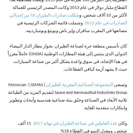
المغربية إلى أكثر من 100 شركة في عام 2015. وبلغت مساهمة هذا
القطاع مليار دولار في عام 2013 وكانت المصدر الرئيسي للعمالة
لأكثر من 10 آلاف شخص، و
شكلت صادرات الطيران 6٪ من إجمالي
الصادرات في عام 2013
وشملت قائمة الشركات الرئيسية في
مصانعها في المغرب سافران وإير باص وبوينغ وبومباردييه.
كان تأسيس منطقة حرة لصناعة الطيران بجوار مطار الدار البيضاء
الدولي الذي ينتمي إلى هيئة المطارات الوطنية (ONDA) عاملاً معززاً
في هذا الإتجاه، في سوق واعدة بشكل أكبر من صناعة السيارات،
حيث لا يشهد أزمة كباقي القطاعات.
وتسعى
المجموعة الصناعية المغربية للطيران
( GIMAS ) Moroccan
Space and Aeronautical Industries Group لتقديم المزيد من الطباعة
ثلاثية الأبعاد في الصناعة وخلق بيئة صناعية هندسية وأبحاث وتطوير
وابتكارات متقدمة للغاية.
وكان
عدد العاملين في صناعة الطيران في نهاية 2017
15 ألف
شخص، ومعدل النمو في القطاع 18%