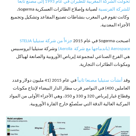
تحولت الشركة المغربية للطيران في عام 1993 إلى مصنع تابعا
للشركة الفرنسية
لصيانة وإصلاح الطائرات العسكرية Sogerma،
وكانت تقوم في المغرب بنشاطات تصنيع المقاعد وتشكيل وتجميع
الأجزاء المعدنية.
اصبحت Sogerma في عام 2015
جزءاً من شركة ستيليا STELIA
Aerospace (باندماجها مع شركة Aerolia)
وشركة ستيليا ايروسبيس
هي الفرع الصناعي لمجموعة إيرباص الأوروبية والصانعة لهياكل
ومكونات الطائرات التجارية.
وقد
أنشأت ستيليا مصنعا ثانياً
في عام 2015 (41 مليون دولار وعدد
العاملين 400) في النواصر قرب مطار الدار البيضاء لإنتاج مكونات
وقطاع غيار إيرباص 320 و 330 و 350، وهي الأجزاء الأولى من المواد
المركبة العالية الدقة التي ستُصنّع خارج القارة الأوروبية.