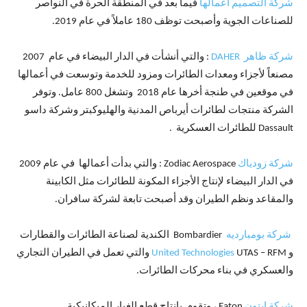
شركة التصميم أعمالها
فيما بعد في المنطقة الحرة في النواصر
للصناعات الجوية وأصبحت توظف 180 عاملاً في عام 2019.
شركة ظاهر DAHER
: والتي أنشأت في الدار البيضاء في عام 2007
مصنعاً لأجزاء ومعدات الطائرات ومزود للخدمة وتوسعت في أعمالها
في موقعين في طنجة أخرها عام 2018 وتشغل 800 عامل. وتوفر
الشركة منتجات لطائرات أيرباص المدنية والهليوكبتر وشركة داسو
Dassault للطائرات العسكرية .
شركة زودياك
Zodiac Aerospace : والتي بدأت أعمالها في عام 2009
في الدار البيضاء لإنتاج الأجزاء المكونة للطائرات مثل الكابينة
والمقاعد ونظم الطيران وقد أصبحت تابعة لشركة سافران.
شركة بومبارديه
Bombardier الكندية لصناعة الطائرات والقطارات
و
United Technologies
UTAS – RFM والتي تعمل في الطيران التجاري
والعسكري في بناء محركات الطائرات.
شركة إيتون
Eaton ، وتقوم بإنتاج قطع الغيار الميكانيكية.