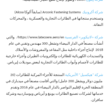
شركة أكرونيك
Arconic Fastening Systems (سابقاً ألوكا Alcoa)
وتستخدم منتجاتها في الطائرات التجارية والعسكرية ، والمحركات
النفاثة.
شركة «لاتيكوير» الفرنسية
https://www.latecoere.aero/en/ والتي
أنشأت مصنعاً في الدار البيضاء وتشغل 300 مهندس وتقني في عام
2018 لإنتاج أجزاء داخلية مثل المقاعد والمفروشات والأسلاك
والتمديدات الكهربائية للطائرات وإلكترونيات الطيران وأجزاء خارجية
للطائرات لأجسام وأبواب الطائرات التجارية لبعض موديلات إيرباص.
شركة “هيكسيل” الأمريكية
المنتجة للأجزاء المركبة للطائرات (20
مليون دولار ويشغل 200 عامل) والتي أقامت مصنعاً في ميدبارك في
المنطقة الحرة لإقليم النواصر بالدار البيضاء في عام 2016 وتقدم
خدماتها لشركات تصنيع الطائرات بوينغ و آيرباص وبومباردييه وشركة
سافران.