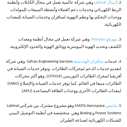
2
.لابينال Labinal
وهي شركة عالمية تعمل في مجال الكابلات وأنظمة
الربط الكهربائي وخدمات دعم العملاء وأنشطة المبيعات للمولدات
ووحدات التحكم بها ونظم التهوية لسافران وخدمات الصيانة للمعدات
الكهربائية.
3.
مورفو Morpho
وهي شركة تعمل في مجال أنظمة ومعدات
الكشف وتحديد الهوية البيومترية ووثائق الهوية والحدود الإلكترونية.
4. خدمات
سافران الهندسية
Safran Engineering Services وهي شركة
لتقديم خدمات الدعم لمحركات الطائرات وتوفر خدمات الصيانة في
أفريقيا لمحرك الطائرات التوربيني (CFM56)، وهو أكثر محركات
الطائرات مبيعا في العالم. كما يوفر خدمات الصيانة والإصلاح (MRO)
لمعدات الطائرات الأخرى ووحدات الطاقة المساعدة (APU).
5.
ماتيس
MATIS Aerospace وهو مشروع مشترك بين شركتي Labinal
Power Systems و Boeing وهي متخصصة في أنظمة التوصيل البيني
للشبكات الكهربائية لصناعة الطيران