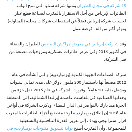
15 شركة في مجال الطيران
ومنها شركة ستليا التي تنتج ابواب
الطائرات لإيرباص من أجل الاستقرار بالمغرب لصناعة قطع غيار
لحساب شركة إيرباص فضلاً عن استقطاب شركات محلية (للمناولة)،
وتوفر أكثر من الف فرصة عمل.
وقد
شاركت إيرباص في معرض مراكش السادس
للطيران والفضاء
في أكتوبر 2018 وفي عرض طائرات عسكرية ومروحيات مصنعة من
قبل الشركة.
شركة الصناعات الجوية الكندية (بومباردييه) والتي أنشأت في عام
2012 مصنعاً لها باستثمار 200 مليون دولار على مدى ثماني سنوات
ويشغل بداية 50 عاملاً . وقررت الشركة في عام 2016 نقل جزء من
وحداتها الصناعية في بلفاست عاصمة إيرلندا الشمالية، إلى المنطقة
الحرة ميد بارك بالنواصر في الدار البيضاء. وذكرت الشركة في أواخر
عام 2018 إن إطلاق بومباردييه لوحدة تصنيع أجزاء الطائرات بالمغرب
قرار استراتيجي يهدف إلى تعزيز القدرة التنافسية والتشغيلية
للمجموعة، وأن المغرب أصبح
بوابة لتسويق منتوجات بومباردييه في