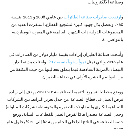
وصناعة الالكترونيات.
و
ارتفعت صادرات صناعة الطائرات
بين عامي 2008 و 2011 بنسبة
60٪. وبفضل بذل جهود كبيرة لتشجيع القطاع، استقرت العديد من
المجموعات الدولية ذات الشهرة العالمية في المغرب (بومباردييه
بالنواصر …).
وأنتجت صناعة الطيران إيرادات بقيمة مليار دولار من الصادرات في
عام 2016 والتي تمثل
نمواً سنوياً بنسبة 17٪
. واحتلت مدينة الدار
البيضاء بالمرتبة السادسة فيما يتعلق بفعاليتها من حيث التكلفة من
بين العواصم العشرة الأولى في صناعة الطيران.
ووضع مخطط لتسريع التنمية الصناعية 2014-2020 يهدف إلى زيادة
فرص العمل في قطاع الصناعة من خلال تعزيز الترابط بين الشركات
الصناعية الكبرى والمقاولات الصغيرة والمتوسطة (شركات المناولة)
وجعل الصناعة مصدرا هامّا لفرص العمل للقطاعات الشابة، ورفع
حصة الصناعة في الناتج الداخلي الخام من 14% إلى 23 % بحلول عام