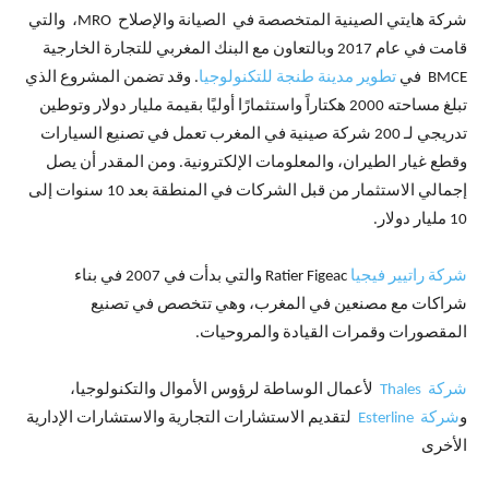
شركة هايتي الصينية المتخصصة في الصيانة والإصلاح MRO، والتي
قامت في عام 2017 وبالتعاون مع البنك المغربي للتجارة الخارجية
BMCE في
تطوير مدينة طنجة للتكنولوجيا
. وقد تضمن المشروع الذي
تبلغ مساحته 2000 هكتاراً واستثمارًا أوليًا بقيمة مليار دولار وتوطين
تدريجي لـ 200 شركة صينية في المغرب تعمل في تصنيع السيارات
وقطع غيار الطيران، والمعلومات الإلكترونية. ومن المقدر أن يصل
إجمالي الاستثمار من قبل الشركات في المنطقة بعد 10 سنوات إلى
10 مليار دولار.
شركة راتيير فيجيا
Ratier Figeac والتي بدأت في 2007 في بناء
شراكات مع مصنعين في المغرب، وهي تتخصص في تصنيع
المقصورات وقمرات القيادة والمروحيات.
شركة Thales
لأعمال الوساطة لرؤوس الأموال والتكنولوجيا،
و
شركة Esterline
لتقديم الاستشارات التجارية والاستشارات الإدارية
الأخرى