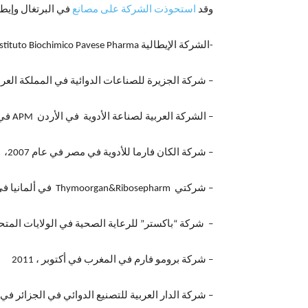
وقد
استحوذت الشركة على مصانع
في البرتغال وإيطا
-الشركة الإيطالية Instituto Biochimico Pavese Pharma في عام 2005،
– شركة الجزيرة للصناعات الدوائية في المملكة العربية 
– الشركة العربية لصناعة الأدوية في الأردن APM في عام 2007،
– شركة الكان فارما للأدوية في مصر في عام 2007،
– شركتي Thymoorgan&Ribosepharm في ألمانيا في عام 2007 المختصة في أدوية الأورام (السرطان) وكانت الحكمة بدأت عملها في ألمانيا في عام 2004،
– شركة “باكستر” للرعاية الصحية في الولايات المتحدة في
– شركة برومو فارم في المغرب في أكتوبر ، 2011
– شركة الدار العربية للتصنيع الدوائي في الجزائر في عام 2011 (إضافة لشركة حكمة فارما ال