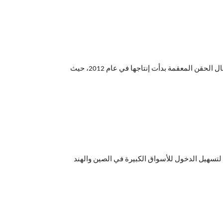
Medlac Pharma Italy في تشرين ثاني نوفمبر 2018 ، وهي شركة إيطالية ومركزها في فيتنام وتعمل في مجال الحقن المعقمة بدأت إنتاجها في عام 2012، حيث
201. وقد جاءت هذه الجهود لتسهيل الدخول للأسواق الكبيرة في الصين والهند