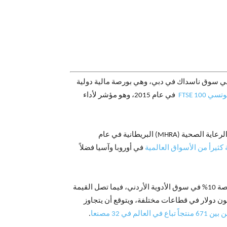
 سوق ناسداك في دبي، وهي بورصة مالية دولية
10 FTSE
في عام 2015، وهو مؤشر لأداء
وكالة الغذاء والدواء الاميركية (FDA) في عام 1995 ووكالة تنظيم منتجات الأدوية والرعاية الصحية (MHRA) البريطانية في عام
ثيرأ من الأسواق العالمية
في أوروبا وآسيا فضلاً
بحوالي 5% من إجمالي الصادرات الوطنية الأردنية، ونحو 75% من صادرات الأدوية الأردنية، ولها حصة 10% في سوق الأدوية الأردني، فيما تصل القيمة
لمتأتية منها للمملكة حوالي 370 مليون دولار سنويا. وقد بلغت صادرات الشركة من الأدوية في عام 2021 نحو 392 مليون دولار في قطاعات مختلفة، ويتوقع أن يتجاوز
671 منتجاً تباع في العالم في 32 مصنعا
.