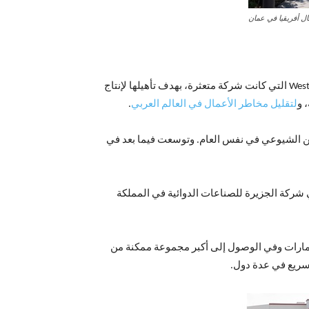
ل أفريقيا في عمان
بدأت الحكمة للأدوية في الدخول للسوق الأميركية الكبيرة في عام 1989، حين استحوذت على شركة West-Ward Pharmaceutical Corp التي كانت شركة متعثرة، بهدف تأهيلها لإنتاج
 و
لتقليل مخاطر الأعمال في العالم العربي
.
عة لها للأدوية التي تعطى عن طريق الحقن في عام 1994، ودخلت سوق الصين الشيوعي في نفس العام. وتوسعت فيما بعد في
 شركة الجزيرة للصناعات الدوائية في المملكة
صة لندن في فتح آفاق جديدة للاستثمارات وفي الوصول إلى أكبر مجموعة ممكنة من
سريع في عدة دول.