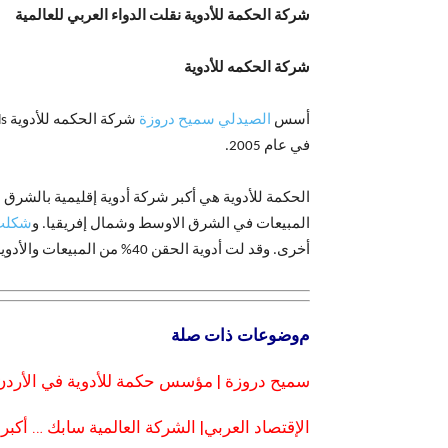
شركة الحكمة للأدوية نقلت الدواء العربي للعالمية
شركة الحكمه للأدوية
أسس
الصيدلي سميح دروزة
شركة الحكمه للأدوية Hikma Pharmaceuticals في الأردن في عام 1978، وتحولت إلى
في عام 2005.
الحكمة للأدوية هي أكبر شركة أدوية إقليمية بالشرق الأوس
المبيعات في الشرق الاوسط وشمال إفريقيا. و
شكلت سوق
أخرى. وقد لت أدوية الحقن 40% من المبيعات والأدوية الجنيسة 32% والأدوية ذات العلامات التجارية 28%.
م
وضوعات ذات صلة
سميح دروزة | مؤسس حكمة للأدوية في الأردن ..
الإقتصاد العربي| الشركة العالمية سابك … أك