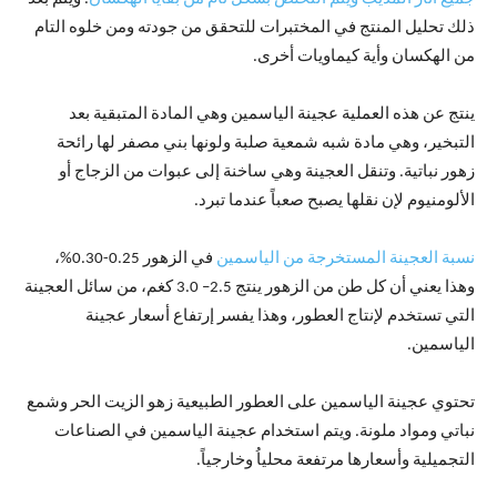
ذلك تحليل المنتج في المختبرات للتحقق من جودته ومن خلوه التام
من الهكسان وأية كيماويات أخرى.
ينتج عن هذه العملية عجينة الياسمين وهي المادة المتبقية بعد
التبخير، وهي مادة شبه شمعية صلبة ولونها بني مصفر لها رائحة
زهور نباتية. وتنقل العجينة وهي ساخنة إلى عبوات من الزجاج أو
الألومنيوم لإن نقلها يصبح صعباً عندما تبرد.
نسبة العجينة المستخرجة من الياسمين
في الزهور 0.25-0.30%،
وهذا يعني أن كل طن من الزهور ينتج 2.5– 3.0 كغم، من سائل العجينة
التي تستخدم لإنتاج العطور، وهذا يفسر إرتفاع أسعار عجينة
الياسمين.
تحتوي عجينة الياسمين على العطور الطبيعية زهو الزيت الحر وشمع
نباتي ومواد ملونة. ويتم استخدام عجينة الياسمين في الصناعات
التجميلية وأسعارها مرتفعة محلياُ وخارجياً.