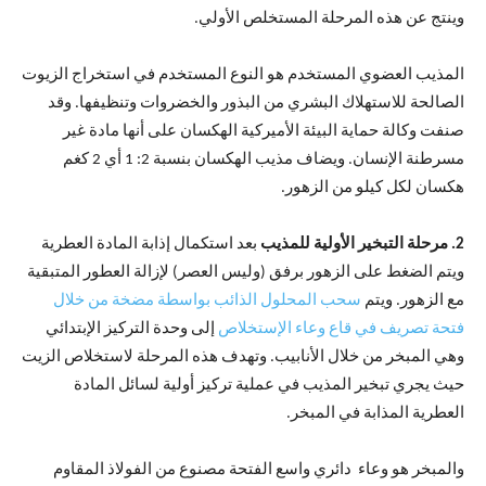
وينتج عن هذه المرحلة المستخلص الأولي.
المذيب العضوي المستخدم هو النوع المستخدم في استخراج الزيوت
الصالحة للاستهلاك البشري من البذور والخضروات وتنظيفها. وقد
صنفت وكالة حماية البيئة الأميركية الهكسان على أنها مادة غير
مسرطنة الإنسان. ويضاف مذيب الهكسان بنسبة 2: 1 أي 2 كغم
هكسان لكل كيلو من الزهور.
2. مرحلة التبخير الأولية للمذيب
بعد استكمال إذابة المادة العطرية
ويتم الضغط على الزهور برفق (وليس العصر) لإزالة العطور المتبقية
مع الزهور. ويتم
سحب المحلول الذائب بواسطة مضخة من خلال
فتحة تصريف في قاع وعاء الإستخلاص
إلى وحدة التركيز الإبتدائي
وهي المبخر من خلال الأنابيب. وتهدف هذه المرحلة لاستخلاص الزيت
حيث يجري تبخير المذيب في عملية تركيز أولية لسائل المادة
العطرية المذابة في المبخر.
والمبخر هو وعاء دائري واسع الفتحة مصنوع من الفولاذ المقاوم