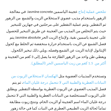
تتلخص عملية إنتاج
عجينة الياسمين Jasmine concrete في معالجة
الزهور باستخدام مذيب عضوي لاستخلاص الزيت والشمع من الزهور
ثم التقطير. وتتم عملية التقطير على مرحلتين في جهازين للتبخير
حيث يتم التخلص من المذيب من العجينة عن طريق التبخير للحصول
على عجينة ياسمين نقية. ولإنتاج الزيت الحر Jasmine absolute يتم
فصل الشمع عن الزيت باستخدام حرارة منخفضة ثم الخلط مع كحول
الإيثانول لإذابة الزيت عن الشمع وفصله، ويلي ذلك تبخير الكحول.
ويعطي طن واحد من الزهور الطازجة ما يصل إلى 3 كغم من العجينة و
أكثر من 1.5 كغم من زيت الياسمين الحر (المطلق).
وتستخدم المذيبات العضوية مثل
الهكسان لاستخلاص الزيوت من
النباتات العطرية والطبية التي لا تتحمل درجة غليان الماء
، ثم يتم
فصل المذيب العضوي عن الزيوت العطرية بواسطة التقطير. ويطلق
على الزيوت المستخلصة من النباتات العطرية والطبية التي لا تتحمل
درجة غليان الماء اسم العجينة أو الزيت الخام، وتنتج زيوت مطابقة
تماماَ لحالة الزيت الطبيعي العطري في النبات كما في حالة زهور