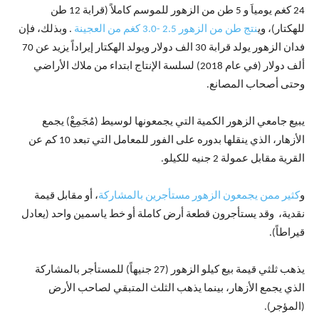
24 كغم يومياَ و 5 طن من الزهور للموسم كاملاً (قرابة 12 طن
للهكتار)، وي
نتج طن من الزهور 2.5 -3.0 كغم من العجينة
. وبذلك، فإن
فدان الزهور يولد قرابة 30 الف دولار ويولد الهكتار إيراداً يزيد عن 70
ألف دولار (في عام 2018) لسلسة الإنتاج ابتداء من ملاك الأراضي
وحتى أصحاب المصانع.
يبيع جامعي الزهور الكمية التي يجمعونها لوسيط (مُجَمِعْ) يجمع
الأزهار، الذي ينقلها بدوره على الفور للمعامل التي تبعد 10 كم عن
القرية مقابل عمولة 2 جنيه للكيلو.
و
كثير ممن يجمعون الزهور مستأجرين بالمشاركة
، أو مقابل قيمة
نقدية، وقد يستأجرون قطعة أرض كاملة أو خط ياسمين واحد (يعادل
قيراطاً).
يذهب ثلثي قيمة بيع كيلو الزهور (27 جنيهاً) للمستأجر بالمشاركة
الذي يجمع الأزهار، بينما يذهب الثلث المتبقي لصاحب الأرض
(المؤجر).