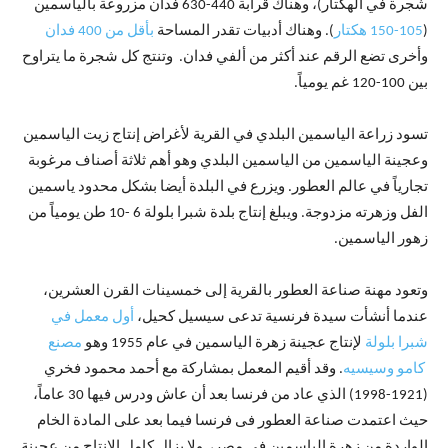
شجرة في الهكتار)، وهناك قرابة 440-630 فدان مزروعة بالياسمين
(
105
-150 هكتار
). وهناك أدبيات تقدر المساحة
بأقل من 400 فدان
وأخرى تضع الرقم عند أكثر من ألفي فدان. وتنتج كل شجرة ما يتراوح
بين 100-120 غم يومياً.
تسود زراعة الياسمين البلدي في القرية لأغراض إنتاج زيت الياسمين
وعجينة الياسمين من الياسمين البلدي وهو أهم ثلاثة أصناف مرغوبة
تجارياً في عالم العطور. ويزرع في البلدة أيضا بشكل محدود ياسمين
الفل وزهرته مزدوجة. ويبلغ إنتاج بلدة شبرا بلولة 6 -10 طن يومياً من
زهور الياسمين.
وتعود مهنة صناعة العطور بالقرية إلى خمسينات القرن العشرين،
عندما أنشأت سيدة فرنسية تدعى سيسيل كحيل،
أول معمل في
شبرا بلولة
لإنتاج عجينة زهرة الياسمين في عام 1955 وهو
مصنع
كامو وسيسيه
. وقد أقيم المعمل بمشاركة مع أحمد محمود فخري
(1921-1998) الذي عاد من فرنسا بعد أن عاش ودرس فيها 30 عاماً،
حيث اعتمدت صناعة العطور فى فرنسا فيما بعد على المادة الخام
الواردة من زهرة الياسمين في مصر، ولا يزال كامل الإنتاج من عجينة