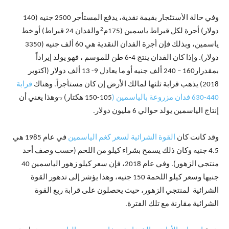
وفي حالة الأستئجار بقيمة نقدية، يدفع المستأجر 2500 جنيه (140
2
دولار) أجرة لكل قيراط ياسمين (175م
والفدان 24 قيراط) أو خط
ياسمين، وبذلك فإن أجرة الفدان النقدية هي 60 ألف جنيه (3350
دولار). وإذا كان الفدان ينتج 4-6 طن للموسم ، فهو يولد إيراداً
بمقدرار160 – 240 ألف جنيه أو ما يعادل 9- 13 ألف دولار (اكتوبر
2018) يذهب قرابة ثلثها لمالك الأرض إن كان مستأجراً. وهناك
قرابة
440-630 فدان مزروعة بالياسمين (
105-150 هكتار)
،
وهذا يعني أن
إنتاج الياسمين يولد حوالي 6 مليون دولار.
وقد كانت كان
القوة الشرائية لسعر كغم الياسمين
في عام 1985 هي
4.5 جنيه وكان ذلك يسمح بشراء كيلو من اللحم (حسب وصف أحد
منتجي الزهور). وفي عام 2018، فإن سعر كيلو زهور الياسمين 40
جنيها وسعر كيلو اللحمة 150 جنيه، وهذا يؤشر إلى تدهور القوة
الشرائية لمنتجي الزهور، حيث يحصلون على قرابة ربع القوة
الشرائية مقارنة مع تلك الفترة.