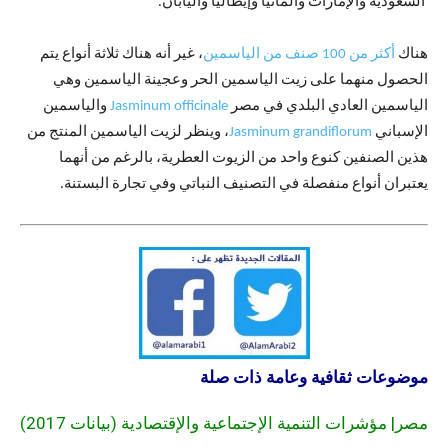
السعودية والإمارات والمانيا وإيطاليا واليابان.
هناك
أكثر من 100 صنف من الياسمين
، غير أنه هناك ثلاثة أنواع يتم
الحصول منهما على زيت الياسمين الحر وعجينة الياسمين وهي
الياسمين العادي البلدي في مصر
Jasminum officinale
والياسمين
الإسباني
Jasminum grandiflorum
، وينظر لزيت الياسمين المنتج من
هذين الصنفين كنوع واحد من الزيوت العطرية، بالرغم من أنهما
يعتبران أنواع منفصلة في التصنيف النباتي وفي تجارة البستنة.
موضوعات ثقافية وعامة ذات صلة
مصر| مؤشرات التنمية الإجتماعية والإقتصادية
(بيانات 2017)