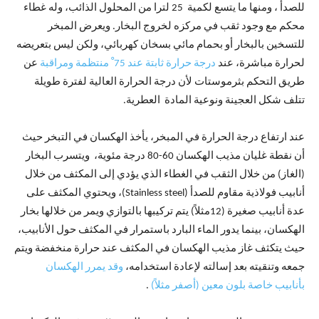
للصدأ ، ومنها ما يتسع لكمية 25 لترا من المحلول الذائب، وله غطاء
محكم مع وجود ثقب في مركزه لخروج البخار. ويعرض المبخر
للتسخين بالبخار أو بحمام مائي بسخان كهربائي، ولكن ليس بتعريضه
لحرارة مباشرة، عند
درجة حرارة ثابتة عند 75 ْ منتظمة ومراقبة
عن
طريق التحكم بثرموستات لأن درجة الحرارة العالية لفترة طويلة
تتلف شكل العجينة ونوعية المادة العطرية.
عند ارتفاع درجة الحرارة في المبخر، يأخذ الهكسان في التبخر حيث
أن نقطة غليان مذيب الهكسان 60-80 درجة مئوية، ويتسرب البخار
(الغاز) من خلال الثقب في الغطاء الذي يؤدي إلى المكثف من خلال
أنابيب فولاذية مقاوم للصدأ (Stainless steel)، ويحتوي المكثف على
عدة أنابيب صغيرة (12مثلاً) يتم تركيبها بالتوازي ويمر من خلالها بخار
الهكسان، بينما يدور الماء البارد باستمرار في المكثف حول الأنابيب،
حيث يتكثف غاز مذيب الهكسان في المكثف عند حرارة منخفضة ويتم
جمعه وتنقيته بعد إسالته لإعادة استخدامه،
وقد يمرر الهكسان
بأنابيب خاصة بلون معين (أصفر مثلاً)
.