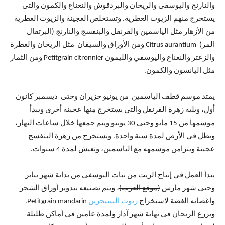
والنارنج واليوسفى والريحان والبردقوش والنعناع والكمون والتى
يستخرج منهم الزيوت العطرية. وتستخلص العجينة والزيوت العطرية
من الأزهار مثل الياسمين والقرنفل والبنفسج والنارنج (البرتقال
المر) Citrus aurantium ومن الأوراق والسيقان مثل الريحان والعطرة
والزعتر والنعناع واليوسفي والليمون Petitgrain citronnier ومن الثمار
مثل اليانسون والكمون.
يمتد موسم قطف الياسمين من يونيو حزيران وحتى ديسمبر كانون
أول، ويليه زهرة القرنفل والتي يستخرج منها عجينة أخرى ويبدأ
موسمها من 15 مايو وحتى 30 يونيو ويتم جمعها خلال ساعات النهار،
وتظل في الأرض لمدة سنة واحدة. ويستخرج من زهرة البنفسج
عجينة ويتزامن موسمهه مع الياسمين، وتعيش لمدة 4 سنوات.
يبدأ العمل في إنتاج الزيت من نبات اليوسفي من بداية شهر يناير
وحتى شهر مارس
(موقع العرب)
، ويتم تصنيعه بتدوير أوراق الشجر
واغصانه الغضة لاستخراج
زيوت البيتيجرين
Petitgrain mandarin.
ويزرع الريحان في نهاية شهر آذار ولمدة عامين في أماكن ظليلة