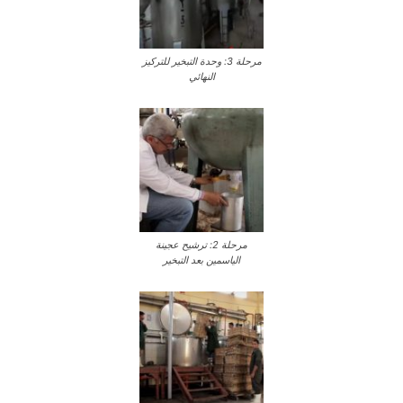
مرحلة 3: وحدة التبخير للتركيز
النهائي
مرحلة 2: ترشيح عجينة
الياسمين بعد التبخير