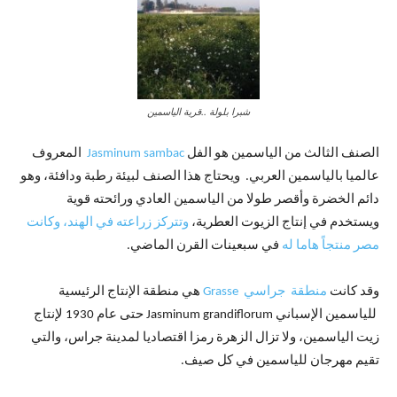
شبرا بلولة ..قرية الياسمين
الصنف الثالث من الياسمين هو الفل
Jasminum sambac
المعروف
عالميا بالياسمين العربي. ويحتاج هذا الصنف لبيئة رطبة ودافئة، وهو
دائم الخضرة وأقصر طولا من الياسمين العادي ورائحته قوية
ويستخدم في إنتاج الزيوت العطرية،
وتتركز زراعته في الهند، وكانت
مصر منتجاً هاما له
في سبعينات القرن الماضي.
وقد كانت
منطقة جراسي Grasse
هي منطقة الإنتاج الرئيسية
للياسمين الإسباني Jasminum grandiflorum حتى عام 1930 لإنتاج
زيت الياسمين، ولا تزال الزهرة رمزا اقتصاديا لمدينة جراس، والتي
تقيم مهرجان للياسمين في كل صيف.