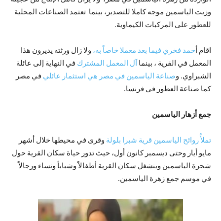
وزيت الياسمين موجه كاملا للتصدير، بينما تعتمد الصناعات المحلية
للعطور على المركبات الكيماوية.
اقام أ
حمد فخري فيما بعد معملا خاصاً به،
ولا زال ورثته يديرون هذا
المعمل في القرية ، بينما
آل المعمل المشترك
في النهاية إلى عائلة
الشبراوي. و
صناعة الياسمين في مصر هي استثمار عائلي
في مصر
كما صناعة العطور في فرنسا.
جمع أزهار الياسمين
تملأُ روائح الياسمين قرية شبرا بلولة
وقرى في محيطها خلال أشهر
مايو أيار وحتى ديسمبر كانون أول، حيث تدور حياة سكان القرية حول
شجرة الياسمين وينشغل سكان القرية أطفالاً وشباباً ونساء ورجالاً
في موسم جمع زهرة الياسمين.