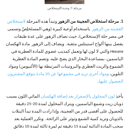
مرحلة 1: وحدة الإستخلاص
1. مرحلة استخلاص العجينة من الزهور
وتبدأ هذه المرحلة
لاستخلاص
العجينة من الزهور
باستخدام أوعية كبيرة (وهي المستَخلِصْ وتسمى
في مصر حلة الإستخلاص)، حيث تضاف الزهور على عدة طبقات
يفصل بينها ألواح استينلس مثقبة. ويضاف إلى الزهور مادة الهكسان
Hexane والتي لا لون لها وتعمل كمذيب عضوي للمادة العطرية في
الياسمين، بمساعدة البخار الذي يضخ عليه. وتضم المادة العطرية
الشموع والزيت العطري والبروتينات المرتبطة بها (الألبيومن) ومواد
التلوين،
ومواد أخرى تزيد في مجموعها عن 20 مادة يتوقع المشترون
الحصول عليها
.
يأخذ
لون المحلول بالإصفرار بعد إضافة الهكسان
المائي اللون بسبب
ذوبان زيت وشمع الياسمين، ويترك المحلول لمدة 20-25 دقيقة
للحصول على أقصى قدر من العجينة، وإذا زادت المدة تبدأ البتلات
بالذوبان وتزيد كمية الشمع وتوثر على الرائحة. وتكرر العملية بعد
سحب المادة الذائبة لمدة 15 دقيقة ثم لمرة ثالثة لمدة 10 دقائق