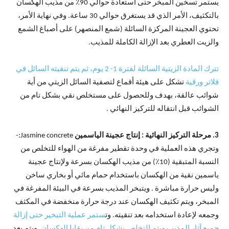
يستمر تسخين المبخر حتى استعادة حوالي 90٪ من مذيب الهكسان
بالتكثيف، الأمر الذي قد يستغرق حوالي 30 ساعة. وفي نهاية الأمر،
تحتوي العجينة المركزة السائلة (شمع المنصهر) على أصباغ الشمع
والزيت العطري بعد الإزالة الكاملة للمذيب.
تترك المادة الزيتية السائلة لفترة 1- 2 يوم، ثم يتم تنقيته السائل في
فلاتر ورقية
تشكل على هيئة أقماع لتصفية السائل الزيتي من أية
شوائب عالقة، بهدف وللحصول على مستخلص نقي بشكل تام من
الشوائب قبل انتقاله للتركيز النهائي .
3. مرحلة التركيز النهائية : إنتاج عجينة الياسمين
Jasmine concrete:-
وتجري هذه العملية في وحدة تقطير مفرغة من الهواء للتخلص من
النسبة المتبقية (10٪) من مذيب الهكسان بسرعة ولإنتاج عجينة
ياسمين نقية من الهكسان باستخدام حمام مائي أو بخاري ساخن
وليس حرارة مباشرة . ويتبخر المذيب بسرعة في البيئة المفرغة في
المبخر، ويتم تكثيف الهكسان عند درجة حرارة منخفضة في المكثف
وجمعه لإعادة استخدامه بعد تنقيته. وت
ستمر عملية التبخير حتى إزالة
جميع آثار المذيب ويتم التخلص بشكل تام من بقايا الهكسان
. ويتم بعد