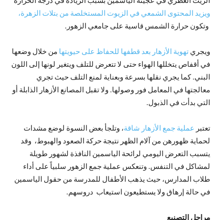
الزيت العطري في عجينة الياسمين بسبب الزيادة في درجة الحرارة
ويزيد المحتوى الشمعي في الزيوت المستخلصة من بتلات الزهرة،
وتكون حرارة الشمس قاسية على جامعي الزهور.
ويجري
تهوية الأزهار بعد قطفها للحفاظ على حيويتها
من خلال وضعها
في أقفاص يتخللها الهواء حتى لا تتعرض للتلف ويتغير لونها إلى اللون
البني. كما يجري نقلها بسرعة وبعناية لمنع التلف حيث تجري
معالجتها في المعامل فور وصولها. ولا تقبل المصانع الأزهار الذابلة أو
التي بدأت في الذبول.
تعتبر
عملية جمع الأزهار شاقة
، وتلجأ بعض النسوة لوضع مشدات
لحماية ظهورهن من آلام الظهر نتيجة حركة الصعود والهبوط، وقد
يتسبب التعرض اليومي لرائحة الياسمين النافذة لشهور طويلة
لمشاكل في التنفس. وتنعكس عملية جمع الزهور سلبياً على أداء
طلاب المدارس، حيث يذهب الأطفال للمدرسة من حقول الياسمين
في حالة إرهاق ولا يستطيعون استيعاب دروسهم.
مراحل التصنيع