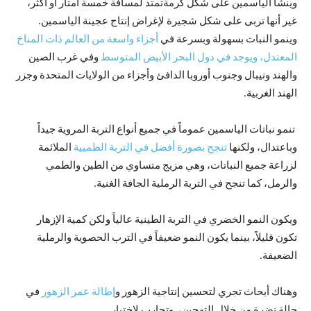
وينشأ الياسمين على شكل كرمةتمتد لمسافة خمسة أمتار أو أكثر،
غير أنها تربى على شكل شجيرة لإغراض إنتاج عجينة الياسمين.
وينمو النبات بسهولة وبسرعة في
أجزاء واسعة من العالم ذات المناخ
المعتدل، ويوجد في دول البحر الأبيض المتوسط
وفي غرب الصين
والهند ونيبال وجنوب أوروبا الدافئ وأجزاء من الولايات المتحدة وجزر
الهند الغربية.
تنمو نباتات الياسمين عموماً في جميع أنواع التربة المروية جيداً
وباعتدال، ولكنها
تنجح بصورة أفضل في التربة الطميية
الملائمة
لزراعة جميع النباتات، وهي مزيج متساوي من الطين والطمي
والرمل، كما تنجح في التربة الرملية الجافة الغنية.
ويكون النمو الخضري في التربة الطينية عالياً ولكن كمية الإزهار
تكون قليلاً، بينما يكون النمو ضعيفاً في الترب الحصوية والرملية
الضعيفة.
وهناك أبحاث تجري لتحسين إنتاجية الزهور و
إطالة عمر الزهور
في
حالة نضرة من خلال التهجين، وتجارب لاختيار