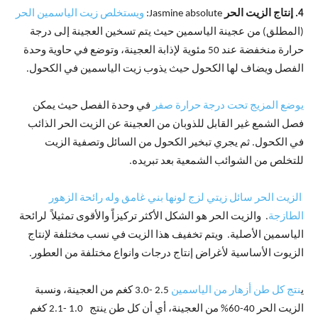
4. إنتاج الزيت الحر
Jasmine absolute:
ويستخلص زيت الياسمين الحر
(المطلق) من عجينة الياسمين حيث يتم تسخين العجينة إلى درجة
حرارة منخفضة عند 50 مئوية لإذابة العجينة، وتوضع في حاوية وحدة
الفصل ويضاف لها الكحول حيث يذوب زيت الياسمين في الكحول.
يوضع المزيج تحت درجة حرارة صفر
في وحدة الفصل حيث يمكن
فصل الشمع غير القابل للذوبان من العجينة عن الزيت الحر الذائب
في الكحول. ثم يجري تبخير الكحول من السائل وتصفية الزيت
للتخلص من الشوائب الشمعية بعد تبريده.
الزيت الحر سائل زيتي لزج لونها بني غامق وله رائحة الزهور
الطازجة
. والزيت الحر هو الشكل الأكثر تركيزاً والأقوى تمثيلاً لرائحة
الياسمين الأصلية. ويتم تخفيف هذا الزيت في نسب مختلفة لإنتاج
الزيوت الأساسية لأغراض إنتاج درجات وانواع مختلفة من العطور.
ي
نتج كل طن أزهار من الياسمين
2.5 -3.0 كغم من العجينة، ونسبة
الزيت الحر 40-60% من العجينة، أي أن كل طن ينتج 1.0 -2.1 كغم