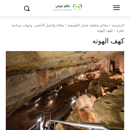
الرئيسية
معالم سلطنة عمان الطبيعية | صلالة والجبل الأخضر.. وجهات سياحية
باهرة
كهف الهوته
كهف الهوته