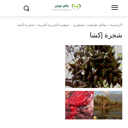
الرئيسية
معالم طبيعية| سقطرى … جوهرة الجزيرة العربية
شجرة إكشا
شجرة إكشا