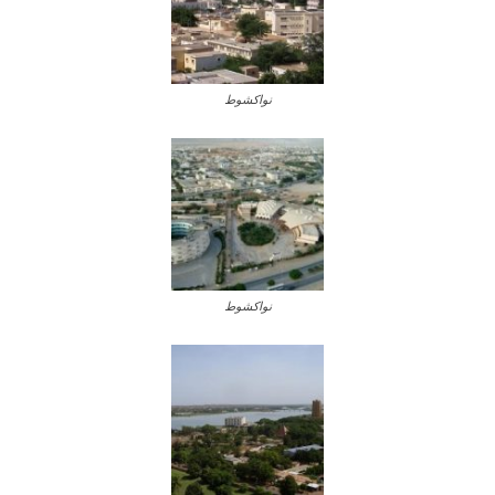
نواكشوط
نواكشوط