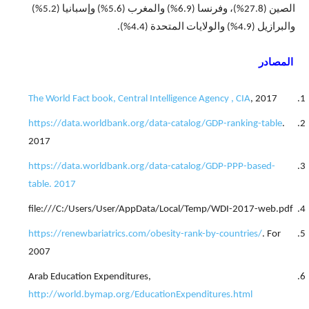
الصين (27.8%)، وفرنسا (6.9%) والمغرب (5.6%) وإسبانيا (5.2%)
والبرازيل (4.9%) والولايات المتحدة (4.4%).
المصادر
The World Fact book, Central Intelligence Agency , CIA
, 2017
https://data.worldbank.org/data-catalog/GDP-ranking-table
.
2017
https://data.worldbank.org/data-catalog/GDP-PPP-based-
table. 2017
file:///C:/Users/User/AppData/Local/Temp/WDI-2017-web.pdf
https://renewbariatrics.com/obesity-rank-by-countries/
. For
2007
Arab Education Expenditures,
http://world.bymap.org/EducationExpenditures.html