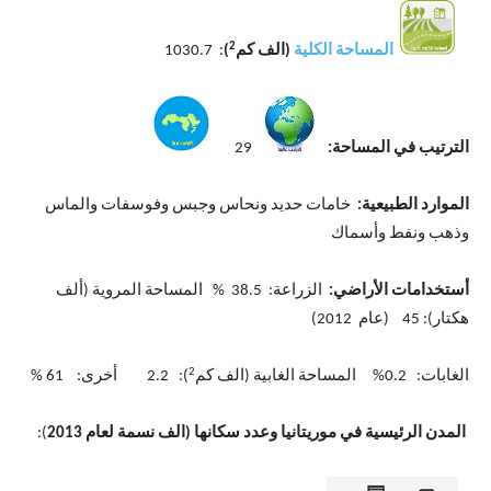
2
المساحة الكلية
(الف كم
)
: 1030.7
الترتيب في المساحة:
29
الموارد الطبيعية:
خامات حديد ونحاس وجبس وفوسفات والماس
وذهب ونفط وأسماك
أستخدامات الأراضي:
الزراعة: 38.5 % المساحة المروية (ألف
هكتار): 45 (عام 2012)
2
الغابات: 0.2% المساحة الغابية (الف كم
): 2.2 أخرى: 61 %
المدن الرئيسية في موريتانيا وعدد سكانها (الف نسمة لعام 2013
):