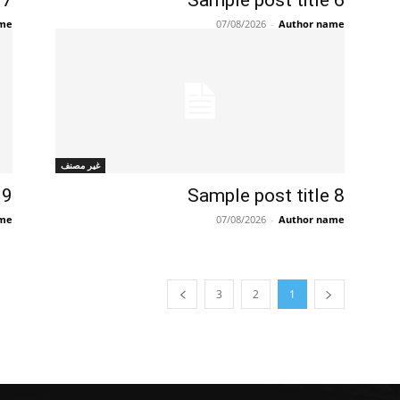
 7
Sample post title 6
ame
07/08/2026
-
Author name
غير مصنف
 9
Sample post title 8
ame
07/08/2026
-
Author name
3
2
1