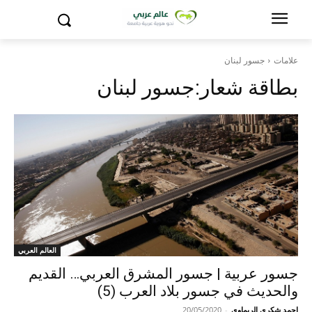
علامات
جسور لبنان
بطاقة شعار:
جسور لبنان
العالم العربي
جسور عربية | جسور المشرق العربي… القديم
والحديث في جسور بلاد العرب (5)
احمد شكري الريماوي
-
20/05/2020